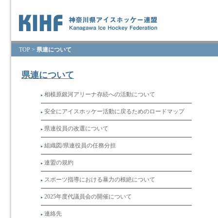
TOP
>
県連について
県連について
相模原銀河アリーナ存続への活動について
安全にアイスホッケー活動に戻るためのロードマップ
県連役員の改選について
組織図/県連役員の任務分担
連盟の規約
スポーツ指導における暴力の根絶について
2025年度代議員会の開催について
連絡先