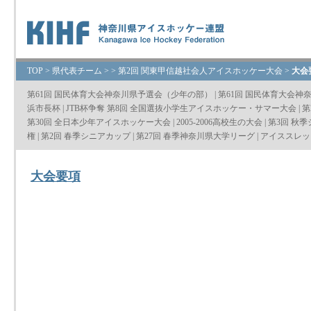
TOP
>
県代表チーム
>
>
第2回 関東甲信越社会人アイスホッケー大会
>
大会
第61回 国民体育大会神奈川県予選会（少年の部）
|
第61回 国民体育大会神
浜市長杯
|
JTB杯争奪 第8回 全国選抜小学生アイスホッケー・サマー大会
|
第
第30回 全日本少年アイスホッケー大会
|
2005-2006高校生の大会
|
第3回 秋
権
|
第2回 春季シニアカップ
|
第27回 春季神奈川県大学リーグ
|
アイススレッ
大会要項