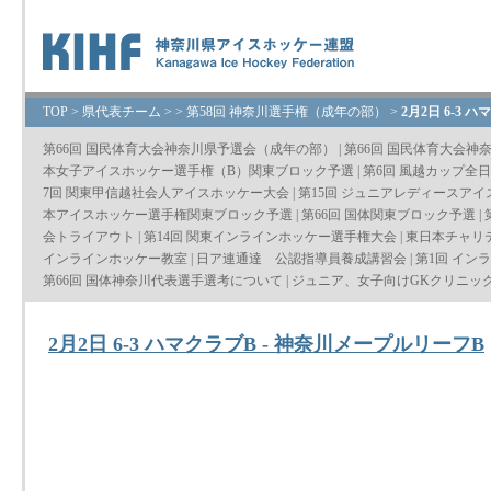
TOP
>
県代表チーム
>
>
第58回 神奈川選手権（成年の部）
>
2月2日 6-3 
第66回 国民体育大会神奈川県予選会（成年の部）
|
第66回 国民体育大会神
本女子アイスホッケー選手権（B）関東ブロック予選
|
第6回 風越カップ全
7回 関東甲信越社会人アイスホッケー大会
|
第15回 ジュニアレディースア
本アイスホッケー選手権関東ブロック予選
|
第66回 国体関東ブロック予選
|
会トライアウト
|
第14回 関東インラインホッケー選手権大会
|
東日本チャリ
インラインホッケー教室
|
日ア連通達 公認指導員養成講習会
|
第1回 イン
第66回 国体神奈川代表選手選考について
|
ジュニア、女子向けGKクリニッ
2月2日 6-3 ハマクラブB - 神奈川メープルリーフB