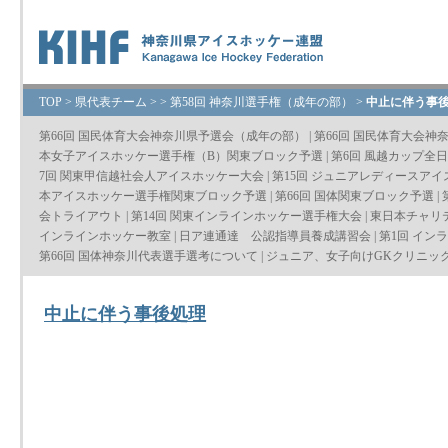
TOP
>
県代表チーム
>
>
第58回 神奈川選手権（成年の部）
>
中止に伴う事
第66回 国民体育大会神奈川県予選会（成年の部）
|
第66回 国民体育大会神
本女子アイスホッケー選手権（B）関東ブロック予選
|
第6回 風越カップ全
7回 関東甲信越社会人アイスホッケー大会
|
第15回 ジュニアレディースア
本アイスホッケー選手権関東ブロック予選
|
第66回 国体関東ブロック予選
|
会トライアウト
|
第14回 関東インラインホッケー選手権大会
|
東日本チャリ
インラインホッケー教室
|
日ア連通達 公認指導員養成講習会
|
第1回 イン
第66回 国体神奈川代表選手選考について
|
ジュニア、女子向けGKクリニッ
中止に伴う事後処理