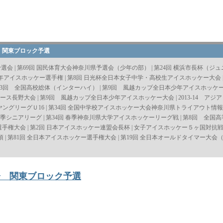
 関東ブロック予選
予選会
|
第69回 国民体育大会神奈川県予選会（少年の部）
|
第24回 横浜市長杯（ジ
少年アイスホッケー選手権
|
第8回 日光杯全日本女子中学・高校生アイスホッケー大会
63回 全国高校総体（インターハイ）
|
第9回 風越カップ全日本少年アイスホッケ
ィース長野大会
|
第9回 風越カップ全日本少年アイスホッケー大会
|
2013-14 アジア
 ヤングリーグＵ16
|
第34回 全国中学校アイスホッケー大会神奈川県トライアウト情報
春季シニアリーグ
|
第34回 春季神奈川県大学アイスホッケーリーグ戦
|
第8回 全国
選手権大会
|
第2回 日本アイスホッケー連盟会長杯
|
女子アイスホッケー５ヶ国対抗
項
|
第81回 全日本アイスホッケー選手権大会
|
第19回 全日本オールドタイマー大会（Ov
会 関東ブロック予選