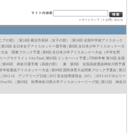
サイトマップ
｜
お問い合わせ
ュニアの部）
|
第24回 横浜市長杯（女子の部）
|
第34回 全国中学校アイスホッケ
|
第18回 全日本女子アイスホッケー選手権
|
第8回 全日本少年アイスホッケー大
ー大会 関東ブロック予選
|
第8回 全日本少年アイスホッケー大会（中学生男
リーグサテライト J-Ice Final
|
第63回 インターハイ予選
|
JTB杯争奪 第16回 全国
|
第60回 神奈川選手権（高校の部） 兼 第8回 全国高校選抜神奈川県予選
高等学校選抜アイスホッケー大会
|
第69回 国民体育大会関東ブロック予選会
|
第22
戦
|
2013-14 アジアリーグ日程
|
2013 安全指導講習会（6/1）
|
2013-14 U16エリー
er50）
|
第63回 秋季神奈川県大学アイスホッケーリーグ戦
|
第11回 神奈川