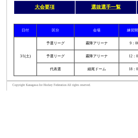
大会要項
選抜選手一覧
日付
区分
会場
練習開
予選リーグ
霧降アリーナ
9：0
3/1(土)
予選リーグ
霧降アリーナ
12：0
代表選
細尾ドーム
18：0
Copyright Kanagawa Ice Hockey Federation All rights reserved.