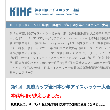
TOP
>
県代表チーム
>
>
第9回 風越カップ全日本少年アイスホッケー大会
第61回 神奈川県アイスホッケー選手権 兼 第69回国民体育大会神奈川県
ー大会
|
2013-14 アジアリーグサテライト J-Ice East Division
|
第39回 関東
会（中学生男子）
|
第2回 Ice Hockey Japan Cup U9 関東ブロック予選会
|
第
子） 神奈川県トライアウト
|
第69回 国民体育大会
|
第1回 ジュニアレデ
選抜小学生アイスホッケー・サマー大会
|
2013-14 アジアリーグサテライト
|
第7回 オールドタイマーアイスホッケーフェスティバル
|
第9回 神奈川
回 関東高等学校アイスホッケー選手権
|
第2回 全国社会人アイスホッケー
トキャンプ
|
平成25年度 日本アイスホッケー連盟公認指導者講習会開催要
秋季シニアリーグ
第9回 風越カップ全日本少年アイスホッケー大
本戦出場が決定しました。
気象状況により、3月1日(土)栃木県日光市での開催に変更になりました。