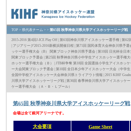
TOP
>
県代表チーム
>
>
第65回 秋季神奈川県大学アイスホッケーリーグ戦
2015-2016 第4回J-ICE Play Off
|
第63回神奈川県アイスホッケー選手権
|
第6
|
アジアリーグ2015-2016新横浜開催日程
|
第71回 国民体育大会神奈川県予
ッケー選手権大会（B） 関東ブロック神奈川県予選会
|
第10回 日光杯全日
関東ブロック予選会
|
第25回 秋季神奈川県小中学生アイスホッケー選手権大
ホッケー選手権大会（Ｂ）
|
JTB杯争奪 第18回 全国選抜小学生アイスホッ
ー大会関東ブロック予選会
|
第10回 全日本少年アイスホッケー大会（中学
全国中学校アイスホッケー大会神奈川県トライアウト情報
|
2015 KIHF Goalte
川県大学アイスホッケーリーグ戦
|
第36回 春季神奈川県大学アイスホッケ
ケー選手権大会 （Ａ・Ｂ・Ｌプール）
第65回 秋季神奈川県大学アイスホッケーリーグ戦
会場は全て銀河アリーナです。
大会要項
Game Sheet