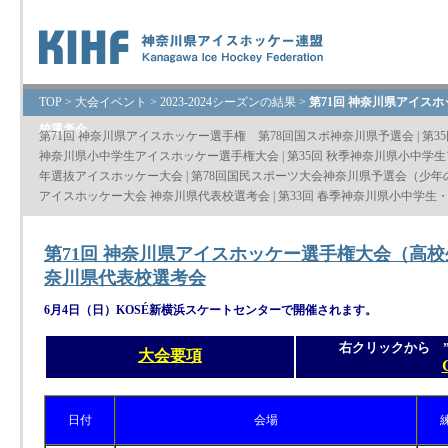
TOP
>
大会イベント
>
2023-2024シーズンの結果
>
第71回 神奈川県アイス
校選考会
第71回 神奈川県アイスホッケー選手権 第78回国スポ神奈川県予選会
|
第3
神奈川県⼩中学⽣アイスホッケー選⼿権⼤会
|
第35回 秋季神奈川県小中学
年選抜アイスホッケー大会
|
第78回国民スポーツ大会神奈川県予選会（少年
アイスホッケー大会 神奈川県代表校選考会
|
第33回 春季神奈川県小中学生
第71回 神奈川県アイスホッケー選手権大会（高校
奈川県代表校選考会
6月4日（日）​KOSÉ新横浜スケートセンターで開催されます。
右クリックから 
大会要項
日付
会場