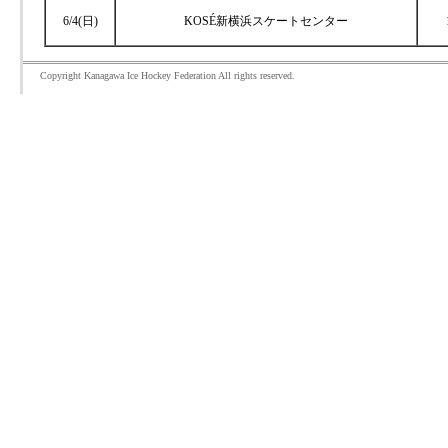
6/4(日)
​KOSÉ新横浜スケートセンター
Copyright Kanagawa Ice Hockey Federation All rights reserved.