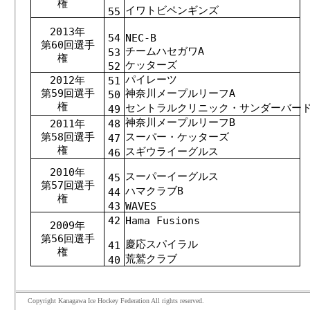
権
イワトビペンギンズ
55
2013年
54
NEC-B
第60回選手
チームハセガワA
53
権
ケッターズ
52
パイレーツ
2012年
51
第59回選手
神奈川メープルリーフA
50
権
セントラルクリニック・サンダーバー
49
神奈川メープルリーフB
2011年
48
第58回選手
スーパー・ケッターズ
47
権
スギウライーグルス
46
2010年
スーパーイーグルス
45
第57回選手
ハマクラブB
44
権
43
WAVES
42
Hama Fusions
2009年
第56回選手
慶応スパイラル
41
権
荒鷲クラブ
40
Copyright Kanagawa Ice Hockey Federation All rights reserved.