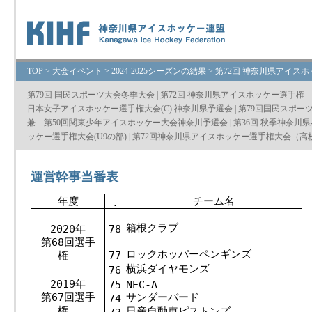
TOP
>
大会イベント
>
2024-2025シーズンの結果
>
第72回 神奈川県アイス
第79回 国民スポーツ大会冬季大会
|
第72回 神奈川県アイスホッケー選手権
日本女子アイスホッケー選手権大会(C) 神奈川県予選会
|
第79回国民スポー
兼 第50回関東少年アイスホッケー大会神奈川予選会
|
第36回 秋季神奈川
ッケー選手権大会(U9の部)
|
第72回神奈川県アイスホッケー選手権大会（高
運営幹事当番表
年度
チーム名
.
箱根クラブ
2020年
78
第68回選手
ロックホッパーペンギンズ
権
77
横浜ダイヤモンズ
76
2019年
75
NEC-A
第67回選手
サンダーバード
74
権
日産自動車ピストンズ