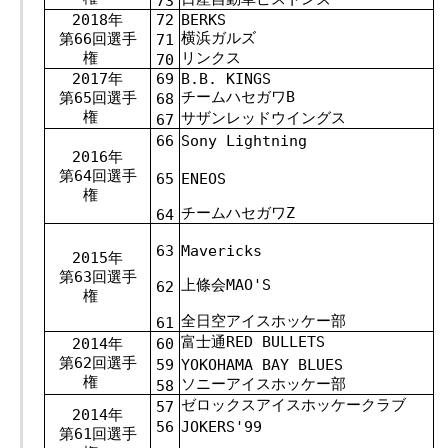
73
2018年
72
BERKS
横浜ガルズ
第66回選手
71
権
リンクス
70
2017年
69
B.B. KINGS
チームハセガワB
第65回選手
68
権
サザンレッドウイングス
67
66
Sony Lightning
2016年
第64回選手
65
ENEOS
権
チームハセガワZ
64
63
Mavericks
2015年
第63回選手
上條会MAO'S
62
権
全日空アイスホッケー部
61
富士通RED BULLETS
2014年
60
第62回選手
59
YOKOHAMA BAY BLUES
権
ソニーアイスホッケー部
58
ゼロックスアイスホッケークラブ
57
2014年
56
JOKERS'99
第61回選手