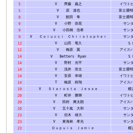
V 齊藤 義之
イワト
5
V 原 達也
富士通RE
5
V 館田 隼
富士通RE
8
V 小野 崇晃
サン
9
V 小田桐 浩希
サン
9
V Ｃｏｌｕｃｃｉ Ｃｈｒｉｓｔｏｐｈｅｒ
サン
9
V 山田 竜久
12
S 
V 梅原 翼
アイス
12
14
V Betters Ryan
S 
V 野村 光平
サン
14
V 浅井 崇太
富士通RE
14
V 安原 幸雄
イワト
14
T 梅原 柊翔
アイス
14
V Ｓｔａｒｏｓｔａ Ｊｅｓｓｅ
横浜
19
V 町井 勝輝
イワト
20
V 田村 爽太朗
アイス
20
V 五十嵐 大和
サン
20
V 但木 雄大
サン
23
V 東海林 孝光
サン
23
Ｄｕｐｕｉｓ Ｊａｍｉｅ
横浜
23