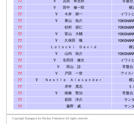
V 吉田 幸太郎
常盤台
77
V 田中 修一郎
横浜
77
V 今井 耕一
イワト
77
V 東山 祐介
77
YOKOHAM
杉村 栄仁
77
YOKOHAM
V 富山 大輔
77
YOKOHAM
V 久保田 颯
77
YOKOHAM
Ｌｏｔｏｃｋｉ Ｄａｖｉｄ
横浜
77
V 山内 祐介
77
YOKOHAM
V 生田目 健次
イワト
77
V 田山 諒
常盤台
77
V 戸田 一世
アイス
77
V Ｎｅｓｔｌｅ Ａｌｅｘａｎｄｅｒ
横浜
77
岸井 貴志
77
S 
V 南條 聖治
常盤台
77
前田 洋介
サン
77
藤野 威
サン
77
Copyright Kanagawa Ice Hockey Federation All rights reserved.