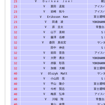
V Ｄｕｒｋｅｅ Ｊｏｅｌ
横浜
23
V 栗田 孟龍
アイス
23
V 岩崎 拓斗
アイス
23
富士通RE
23
V Eriksson Ken
V 田邊 凌
23
YOKOHAM
V 原 圭太
常盤台
23
V 山下 直樹
32
S 
V 藤澤 岳瞭
32
S 
V 森田 真佐宏
サン
32
田中 伸史
32
S 
V 前田 晋吾
アイス
32
V 大野 勇次
32
YOKOHAM
V 赤阪 彰吾
32
YOKOHAM
V 加畑 大輔
富士通RE
32
サン
40
V Olszyk Matt
V 小山田 晃
40
S 
V 平山 隆介
富士通RE
40
V 今村 賢志
富士通RE
40
V 梅原 弘幸
アイス
40
V 川端 翔
常盤台
40
東山 俊男
サン
40