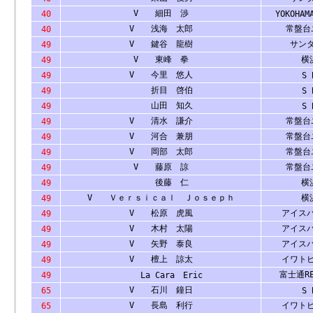
V 細田 渉
40
YOKOHAM
V 浅海 太郎
常盤台
40
V 鍵谷 龍樹
サン
49
V 東峰 拳
横浜
49
V 今里 悠人
49
S 
折目 啓伯
49
S 
山田 知久
49
S 
V 清水 謙介
常盤台
49
V 河合 兼朋
常盤台
49
V 岡部 太郎
常盤台
49
V 藤原 諒
常盤台
49
後藤 仁
横浜
49
V Ｖｅｒｓｉｃａｌ Ｊｏｓｅｐｈ
横浜
49
V 松原 虎風
アイス
49
V 木村 太陽
アイス
49
V 矢野 泰良
アイス
49
V 檀上 諒太
イワト
49
富士通RE
49
La Cara Eric
V 石川 鐘日
65
S 
V 長島 利行
イワト
65