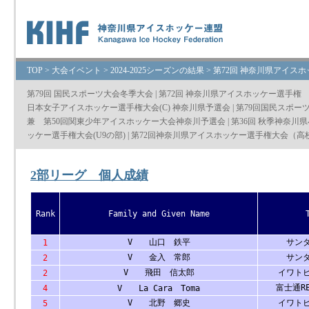
TOP
>
大会イベント
>
2024-2025シーズンの結果
>
第72回 神奈川県アイス
第79回 国民スポーツ大会冬季大会
|
第72回 神奈川県アイスホッケー選手権
日本女子アイスホッケー選手権大会(C) 神奈川県予選会
|
第79回国民スポー
兼 第50回関東少年アイスホッケー大会神奈川予選会
|
第36回 秋季神奈川
ッケー選手権大会(U9の部)
|
第72回神奈川県アイスホッケー選手権大会（高
2部リーグ 個人成績
Rank
Family and Given Name
V 山口 鉄平
サン
1
V 金入 常郎
サン
2
V 飛田 信太郎
イワト
2
富士通RE
4
V La Cara Toma
V 北野 郷史
イワト
5