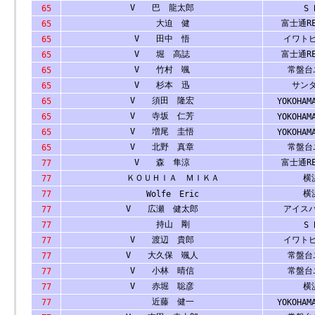
V 巴 龍太郎
65
S 
大迫 健
富士通RE
65
V 田中 悟
イワト
65
V 堀 高誌
富士通RE
65
V 竹村 颯
常盤台
65
V 杉本 迅
サン
65
V 須田 隆宏
65
YOKOHAM
V 寺坂 仁芳
65
YOKOHAM
V 増尾 圭悟
65
YOKOHAM
V 北野 真章
常盤台
65
V 森 隼涼
富士通RE
77
ＫＯＵＨＩＡ ＭＩＫＡ
横浜
77
横浜
77
Wolfe Eric
V 広瀬 健太郎
アイス
77
持山 剛
77
S 
V 渡辺 貴郎
イワト
77
V 大久保 颯人
常盤台
77
V 小林 晴信
常盤台
77
V 赤堀 聡彦
横浜
77
近藤 健一
77
YOKOHAM