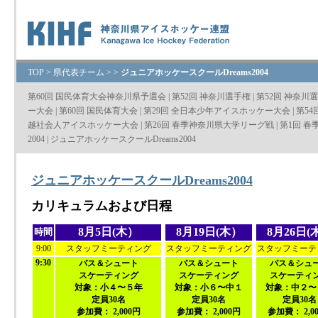
TOP
>
県代表チーム
>
>
ジュニアホッケースクールDreams2004
第60回 国民体育大会神奈川県予選会
|
第52回 神奈川選手権
|
第52回 神奈川
ー大会
|
第60回 国民体育大会
|
第29回 全日本少年アイスホッケー大会
|
第5
越社会人アイスホッケー大会
|
第26回 春季神奈川県大学リーグ戦
|
第1回 春
2004
|
ジュニアホッケースクールDreams2004
ジュニアホッケースクールDreams2004
カリキュラムおよび日程
8月5日(木）
8月19日(木）
8月26日(
時間
9:00
スタッフミーティング
スタッフミーティング
スタッフミーテ
9:30
パス＆シュート
パス＆シュート
パス＆シュ
スケーティング
スケーティング
スケーティ
対象：小４〜５年
対象：小６〜中１
対象：中２〜
定員30名
定員30名
定員30名
参加費： 2,000円
参加費： 2,000円
参加費： 2,0