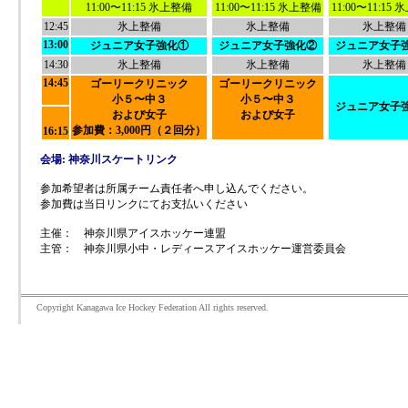
11:00〜11:15 氷上整備
11:00〜11:15 氷上整備
11:00〜11:15
12:45
氷上整備
氷上整備
氷上整備
13:00
ジュニア女子強化①
ジュニア女子強化②
ジュニア女子
14:30
氷上整備
氷上整備
氷上整備
14:45
ゴーリークリニック
ゴーリークリニック
小５〜中３
小５〜中３
ジュニア女子
および女子
および女子
参加費：3,000円（２回分）
16:15
会場: 神奈川スケートリンク
参加希望者は所属チーム責任者へ申し込んでください。
参加費は当日リンクにてお支払いください
主催： 神奈川県アイスホッケー連盟
主管： 神奈川県小中・レディースアイスホッケー運営委員会
Copyright Kanagawa Ice Hockey Federation All rights reserved.