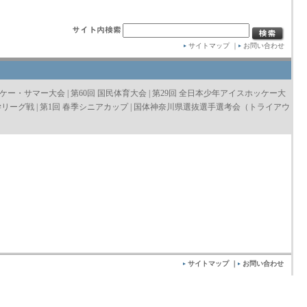
サイトマップ
｜
お問い合わせ
ッケー・サマー大会
|
第60回 国民体育大会
|
第29回 全日本少年アイスホッケー大
学リーグ戦
|
第1回 春季シニアカップ
|
国体神奈川県選抜選手選考会（トライアウ
サイトマップ
｜
お問い合わせ