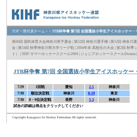
TOP
>
県代表チーム
>
>
JTB杯争奪 第7回 全国選抜小学生アイスホッケー
第60回 国民体育大会神奈川県予選会
|
第52回 神奈川選手権
|
第52回 神奈川
会
|
第54回 秋季神奈川県大学リーグ戦
|
2004年末 高校生の大会
|
第2回 秋季
ト）
|
JIHF サマーホッケースクール2004
|
ジュニアホッケースクールDreams2
JTB杯争奪 第7回 全国選抜小学生アイスホッケ
7/29
1回戦
愛知
2-1
神奈川
7/30
順位決定戦
神奈川
0-19
東京
7/30
8・9位決定戦
長野
5-3
神奈川
試合の詳細は得点をクリックしてください
Copyright Kanagawa Ice Hockey Federation All rights reserved.