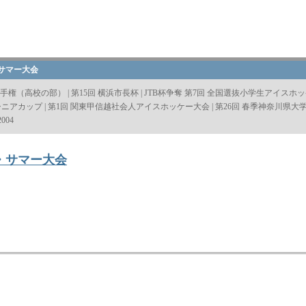
・サマー大会
選手権（高校の部）
|
第15回 横浜市長杯
|
JTB杯争奪 第7回 全国選抜小学生アイスホ
シニアカップ
|
第1回 関東甲信越社会人アイスホッケー大会
|
第26回 春季神奈川県大
004
ー・サマー大会