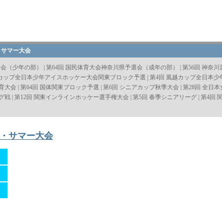
・サマー大会
選会（少年の部）
|
第64回 国民体育大会神奈川県予選会（成年の部）
|
第56回 神奈
越カップ全日本少年アイスホッケー大会関東ブロック予選
|
第4回 風越カップ全日本
体育大会
|
第64回 国体関東ブロック予選
|
第6回 シニアカップ秋季大会
|
第28回 全日
グ戦
|
第12回 関東インラインホッケー選手権大会
|
第5回 春季シニアリーグ
|
第4回
ー・サマー大会