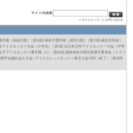
サイトマップ
｜
お問い合わせ
川選手権（高校の部）
|
第56回 神奈川選手権（成年の部）
|
第19回 横浜市長杯
|
少年アイスホッケー大会（小学生）
|
第3回 全日本少年アイスホッケー大会（中学
本女子アイスホッケー選手権（A）
|
第64回 国体神奈川県代表選手選考会（トライ
 関東甲信越社会人大会
|
アイススレッジホッケー東京大会2008（終了）
|
第56回