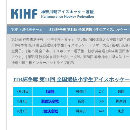
TOP
>
県代表チーム
>
>
JTB杯争奪 第11回 全国選抜小学生アイスホッケー
第17回 神奈川選手権（小中学生・女子）
|
第64回 国民体育大会神奈川県予
JTB杯争奪 第11回 全国選抜小学生アイスホッケー・サマー大会
|
第4回 風
生男子）
|
第76回 全日本アイスホッケー選手権 新横浜会場
|
第64回 国民
アウト）
|
第58回 秋季神奈川県大学リーグ戦
|
第30回 春季神奈川県大学リー
神奈川選手権インターネットライブ配信
JTB杯争奪 第11回 全国選抜小学生アイスホッケ
7月31日
1回戦
神奈川
2-7
釧路
8月1日
順位決定戦
長野
3-6
神奈川
8月1日
7位決定戦
神奈川
6-9
東京