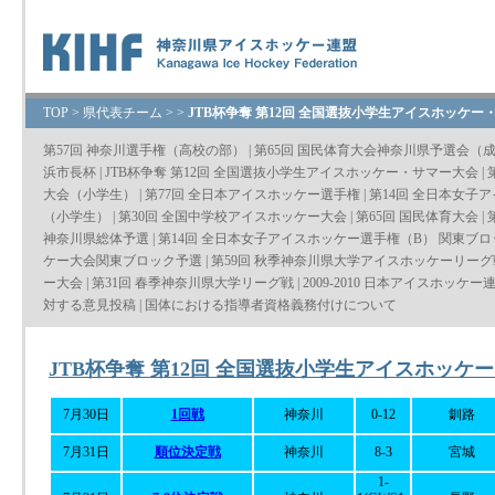
TOP
>
県代表チーム
>
>
JTB杯争奪 第12回 全国選抜小学生アイスホッケー
第57回 神奈川選手権（高校の部）
|
第65回 国民体育大会神奈川県予選会（
浜市長杯
|
JTB杯争奪 第12回 全国選抜小学生アイスホッケー・サマー大会
|
大会（小学生）
|
第77回 全日本アイスホッケー選手権
|
第14回 全日本女子
（小学生）
|
第30回 全国中学校アイスホッケー大会
|
第65回 国民体育大会
|
神奈川県総体予選
|
第14回 全日本女子アイスホッケー選手権（B） 関東ブ
ケー大会関東ブロック予選
|
第59回 秋季神奈川県大学アイスホッケーリーグ
ー大会
|
第31回 春季神奈川県大学リーグ戦
|
2009-2010 日本アイスホッケー
対する意見投稿
|
国体における指導者資格義務付けについて
JTB杯争奪 第12回 全国選抜小学生アイスホッケ
7月30日
1回戦
神奈川
0-12
釧路
7月31日
順位決定戦
神奈川
8-3
宮城
1-