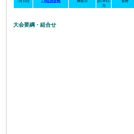
7月31日
7-8位決定戦
神奈川
1(GWS1-
長野
2)
大会要綱・組合せ