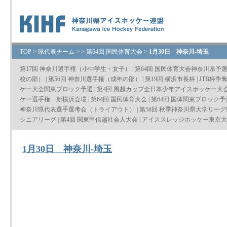
TOP
>
県代表チーム
>
>
第64回 国民体育大会
>
1月30日 神奈川-埼玉
第17回 神奈川選手権（小中学生・女子）
|
第64回 国民体育大会神奈川県予
校の部）
|
第56回 神奈川選手権（成年の部）
|
第19回 横浜市長杯
|
JTB杯争
ケー大会関東ブロック予選
|
第4回 風越カップ全日本少年アイスホッケー大
ケー選手権 新横浜会場
|
第64回 国民体育大会
|
第64回 国体関東ブロック予
神奈川県代表選手選考会（トライアウト）
|
第58回 秋季神奈川県大学リーグ
シニアリーグ
|
第4回 関東甲信越社会人大会
|
アイススレッジホッケー東京大会
1月30日 神奈川-埼玉