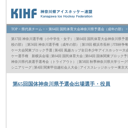
TOP
>
県代表チーム
>
>
第64回 国民体育大会神奈川県予選会（成年の部）
第17回 神奈川選手権（小中学生・女子）
|
第64回 国民体育大会神奈川県予
校の部）
|
第56回 神奈川選手権（成年の部）
|
第19回 横浜市長杯
|
JTB杯争
ケー大会関東ブロック予選
|
第4回 風越カップ全日本少年アイスホッケー大
ケー選手権 新横浜会場
|
第64回 国民体育大会
|
第64回 国体関東ブロック予
神奈川県代表選手選考会（トライアウト）
|
第58回 秋季神奈川県大学リーグ
シニアリーグ
|
第4回 関東甲信越社会人大会
|
アイススレッジホッケー東京大会
第65回国体神奈川県予選会出場選手・役員