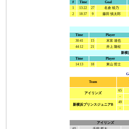
#
Time
Goal
1
13:22
27
名倉 稜乃
2
18:37
9
藤田 慎太郎
Time
Player
30:41
15
末富 達也
44:12
21
井上 隆柾
新横
Time
Player
14:13
18
東山 哲士
G
Team
65
アイリンズ
-
49
新横浜プリンスジュニアB
-
アイリンズ
65
千田 哲太