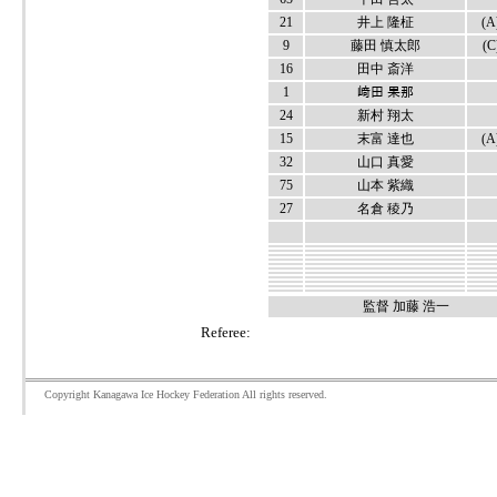
21
井上 隆柾
(A
9
藤田 慎太郎
(C
16
田中 斎洋
1
﨑田 果那
24
新村 翔太
15
末富 達也
(A
32
山口 真愛
75
山本 紫織
27
名倉 稜乃
監督 加藤 浩一
Referee:
Copyright Kanagawa Ice Hockey Federation All rights reserved.