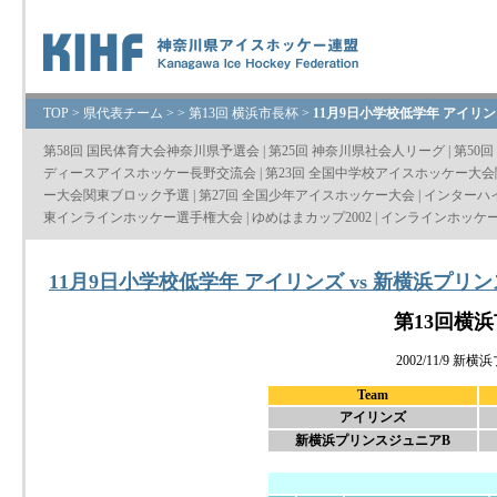
TOP
>
県代表チーム
>
>
第13回 横浜市長杯
>
11月9日小学校低学年 アイリンズ
第58回 国民体育大会神奈川県予選会
|
第25回 神奈川県社会人リーグ
|
第50
ディースアイスホッケー長野交流会
|
第23回 全国中学校アイスホッケー大
ー大会関東ブロック予選
|
第27回 全国少年アイスホッケー大会
|
インターハ
東インラインホッケー選手権大会
|
ゆめはまカップ2002
|
インラインホッケ
11月9日小学校低学年 アイリンズ vs 新横浜プリンス
第13回横
2002/11/9
Team
アイリンズ
新横浜プリンスジュニアB