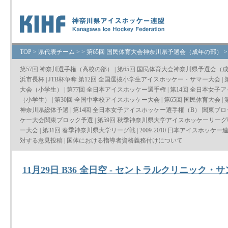
TOP
>
県代表チーム
>
>
第65回 国民体育大会神奈川県予選会（成年の部）
第57回 神奈川選手権（高校の部）
|
第65回 国民体育大会神奈川県予選会（
浜市長杯
|
JTB杯争奪 第12回 全国選抜小学生アイスホッケー・サマー大会
|
大会（小学生）
|
第77回 全日本アイスホッケー選手権
|
第14回 全日本女子
（小学生）
|
第30回 全国中学校アイスホッケー大会
|
第65回 国民体育大会
|
神奈川県総体予選
|
第14回 全日本女子アイスホッケー選手権（B） 関東ブ
ケー大会関東ブロック予選
|
第59回 秋季神奈川県大学アイスホッケーリーグ
ー大会
|
第31回 春季神奈川県大学リーグ戦
|
2009-2010 日本アイスホッケー
対する意見投稿
|
国体における指導者資格義務付けについて
11月29日 B36 全日空 - セントラルクリニック