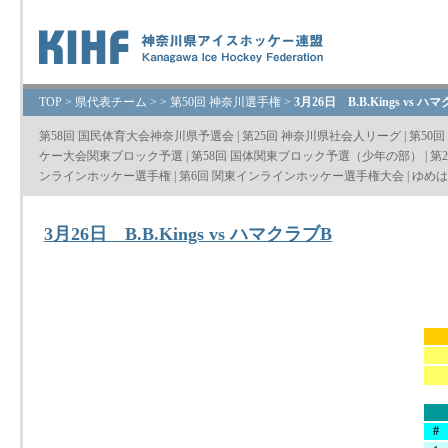
TOP
>
県代表チーム
>
>
第50回 神奈川選手権
>
3月26日 B.B.Kings vs ハ
第58回 国民体育大会神奈川県予選会
|
第25回 神奈川県社会人リーグ
|
第50
ケー大会関東ブロック予選
|
第58回 国体関東ブロック予選（少年の部）
|
第
ンラインホッケー選手権
|
第6回 関東インラインホッケー選手権大会
|
ゆめは
3月26日 B.B.Kings vs ハマクラブB
#