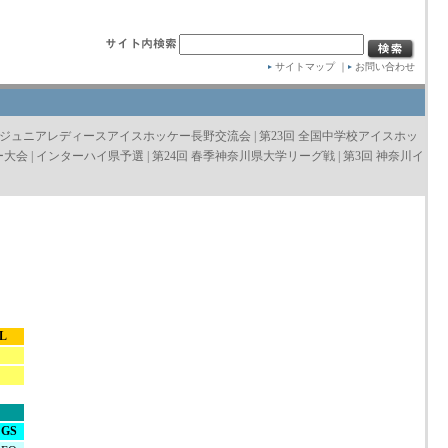
サイトマップ
｜
お問い合わせ
回 ジュニアレディースアイスホッケー長野交流会
|
第23回 全国中学校アイスホッ
ー大会
|
インターハイ県予選
|
第24回 春季神奈川県大学リーグ戦
|
第3回 神奈川イ
L
GS