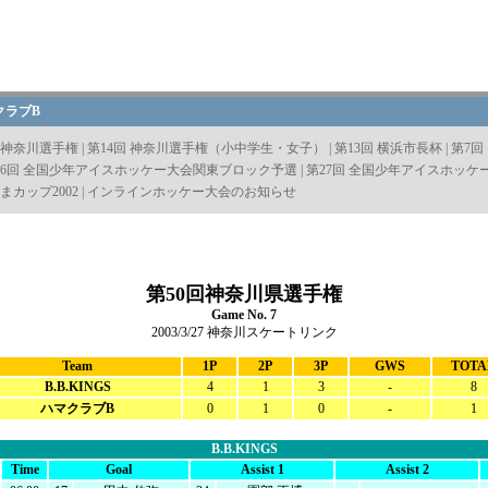
マクラブB
回 神奈川選手権
|
第14回 神奈川選手権（小中学生・女子）
|
第13回 横浜市長杯
|
第7
26回 全国少年アイスホッケー大会関東ブロック予選
|
第27回 全国少年アイスホッケ
まカップ2002
|
インラインホッケー大会のお知らせ
第50回神奈川県選手権
Game No. 7
2003/3/27 神奈川スケートリンク
Team
1P
2P
3P
GWS
TOTA
B.B.KINGS
4
1
3
-
8
ハマクラブB
0
1
0
-
1
B.B.KINGS
Time
Goal
Assist 1
Assist 2