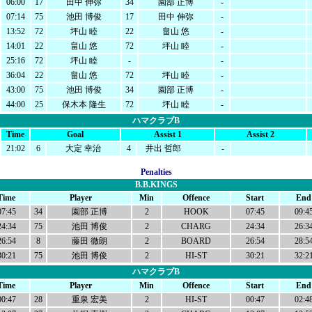
06:00
17
田中 伸弥
34
園部 正博
-
07:14
75
池田 博俊
17
田中 伸弥
-
13:52
72
坪山 睦
22
畠山 悠
-
14:01
22
畠山 悠
72
坪山 睦
-
25:16
72
坪山 睦
-
-
36:04
22
畠山 悠
72
坪山 睦
-
43:00
75
池田 博俊
34
園部 正博
-
44:00
25
保木本 隆生
72
坪山 睦
-
ハマクラブB
Time
Goal
Assist 1
Assist 2
21:02
6
大定 幸治
4
井出 哲郎
-
Penalties
B.B.KINGS
Time
Player
Min
Offence
Start
End
07:45
34
園部 正博
2
HOOK
07:45
09:4
24:34
75
池田 博俊
2
CHARG
24:34
26:3
26:54
8
藤田 徹朗
2
BOARD
26:54
28:5
30:21
75
池田 博俊
2
HI-ST
30:21
32:2
ハマクラブB
Time
Player
Min
Offence
Start
End
00:47
28
重泉 宏美
2
HI-ST
00:47
02:4