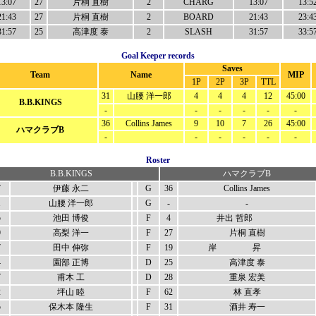
13:07
27
片桐 直樹
2
CHARG
13:07
13:5
21:43
27
片桐 直樹
2
BOARD
21:43
23:4
31:57
25
高津度 泰
2
SLASH
31:57
33:5
Goal Keeper records
Saves
Team
Name
MIP
1P
2P
3P
TTL
31
山腰 洋一郎
4
4
4
12
45:00
B.B.KINGS
-
-
-
-
-
-
36
Collins James
9
10
7
26
45:00
ハマクラブB
-
-
-
-
-
-
Roster
B.B.KINGS
ハマクラブB
7
伊藤 永二
G
36
Collins James
1
山腰 洋一郎
G
-
-
5
池田 博俊
F
4
井出 哲郎
9
高梨 洋一
F
27
片桐 直樹
7
田中 伸弥
F
19
岸 昇
4
園部 正博
D
25
高津度 泰
7
甫木 工
D
28
重泉 宏美
2
坪山 睦
F
62
林 直孝
5
保木本 隆生
F
31
酒井 寿一