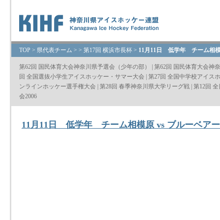
TOP
>
県代表チーム
>
>
第17回 横浜市長杯
>
11月11日 低学年 チーム相模
第62回 国民体育大会神奈川県予選会（少年の部）
|
第62回 国民体育大会神
回 全国選抜小学生アイスホッケー・サマー大会
|
第27回 全国中学校アイス
ンラインホッケー選手権大会
|
第28回 春季神奈川県大学リーグ戦
|
第12回
会2006
11月11日 低学年 チーム相模原 vs ブルーベア