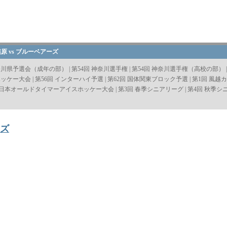
原 vs ブルーベアーズ
奈川県予選会（成年の部）
|
第54回 神奈川選手権
|
第54回 神奈川選手権（高校の部）
ホッケー大会
|
第56回 インターハイ予選
|
第62回 国体関東ブロック予選
|
第1回 風
 全日本オールドタイマーアイスホッケー大会
|
第3回 春季シニアリーグ
|
第4回 秋季シ
ーズ