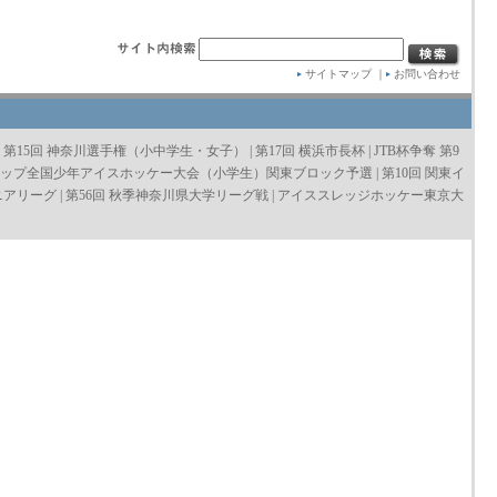
サイトマップ
｜
お問い合わせ
|
第15回 神奈川選手権（小中学生・女子）
|
第17回 横浜市長杯
|
JTB杯争奪 第9
越カップ全国少年アイスホッケー大会（小学生）関東ブロック予選
|
第10回 関東イ
ニアリーグ
|
第56回 秋季神奈川県大学リーグ戦
|
アイススレッジホッケー東京大