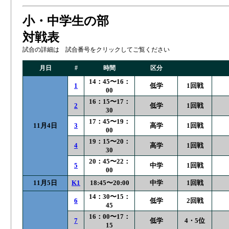
小・中学生の部
対戦表
試合の詳細は 試合番号をクリックしてご覧ください
月日
#
時間
区分
14：45〜16：
1
低学
1回戦
00
16：15〜17：
2
低学
1回戦
30
17：45〜19：
11月4日
3
高学
1回戦
00
19：15〜20：
4
高学
1回戦
30
20：45〜22：
5
中学
1回戦
00
11月5日
K1
18:45〜20:00
中学
1回戦
14：30〜15：
6
低学
2回戦
45
16：00〜17：
7
低学
4・5位
15