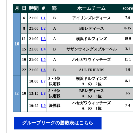
月
日
時間
＃
部
ホームチーム
score
6
21:00
L1
B
アイリンズレディース
7-0
8
21:00
L2
A
BBレディース
0-15
12
21:00
L3
A
横浜
ドルフィンズ
19-0
10
15
21:00
L4
B
サザンウィングスブルーベル
3-1
19
21:00
L5
A
ハセガワウィッチーズ
11-1
22
21:00
L6
B
ALL FRIENDS
1-9
3・4位
横浜ドルフィンズ
10:00
L7
8-1
決定戦
A の 2位
5・6位
BBレディース
12
10
13:15
L8
1-5
決定戦
A の 3位
ハセガワウィッチーズ
16:45
L9
決勝戦
7-4
A の 1位
グループリーグの勝敗表はこちら