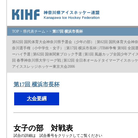
TOP
>
県代表チーム
>
>
第17回 横浜市長杯
第62回 国民体育大会神奈川県予選会（少年の部）
|
第62回 国民体育大会神
奈川選手権（小中学生・女子）
|
第17回 横浜市長杯
|
JTB杯争奪 第9回 
ーハイ予選
|
第62回 国体関東ブロック予選
|
第1回 風越カップ全国少年アイ
回 春季神奈川県大学リーグ戦
|
第12回 全日本オールドタイマーアイスホッ
アイススレッジホッケー東京大会2006
第17回 横浜市長杯
大会要綱
女子の部 対戦表
試合の詳細は 試合番号をクリックしてご覧ください